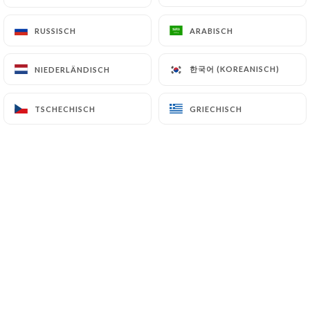
DE
MENÜ
RUSSISCH
RUSSISCH
ARABISCH
ARABISCH
한국어 (KOREANISCH)
한국어 (KOREANISCH)
NIEDERLÄNDISCH
NIEDERLÄNDISCH
TSCHECHISCH
TSCHECHISCH
GRIECHISCH
GRIECHISCH
/
START
GALERIE
Galerie