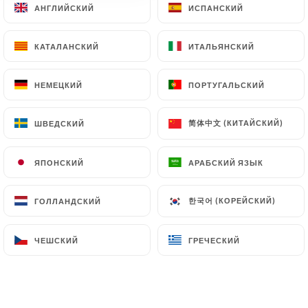
АНГЛИЙСКИЙ
АНГЛИЙСКИЙ
ИСПАНСКИЙ
ИСПАНСКИЙ
КАТАЛАНСКИЙ
КАТАЛАНСКИЙ
ИТАЛЬЯНСКИЙ
ИТАЛЬЯНСКИЙ
248 МНЕНИЙ
RESTAURANT ORIENTAL
НЕМЕЦКИЙ
НЕМЕЦКИЙ
ПОРТУГАЛЬСКИЙ
ПОРТУГАЛЬСКИЙ
55 Cours Emile Zola
69100 Villeurbanne France
简体中文 (КИТАЙСКИЙ)
简体中文 (КИТАЙСКИЙ)
ШВЕДСКИЙ
ШВЕДСКИЙ
ЯПОНСКИЙ
ЯПОНСКИЙ
АРАБСКИЙ ЯЗЫК
АРАБСКИЙ ЯЗЫК
한국어 (КОРЕЙСКИЙ)
한국어 (КОРЕЙСКИЙ)
ГОЛЛАНДСКИЙ
ГОЛЛАНДСКИЙ
ЧЕШСКИЙ
ЧЕШСКИЙ
ГРЕЧЕСКИЙ
ГРЕЧЕСКИЙ
Кто мы?