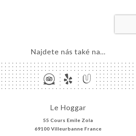
VOVAT
DNAT
ERIE
ENZE
ÍDKA
Najdete nás také na...
TAKT
Le Hoggar
55 Cours Emile Zola
69100 Villeurbanne France