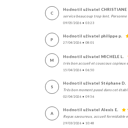
Hodnotil uživatel CHRISTIANE 
C
service beaucoup trop lent. Personne d
09/05/2026
•
03:23
Hodnotil uživatel philippe p.
P
27/04/2026
•
08:01
Hodnotil uživatel MICHELE L.
M
très bon accueil et couscous copieux e
15/04/2026
•
06:50
Hodnotil uživatel Stéphane D.
S
Très bon moment passé dans cet établi
02/04/2026
•
09:56
Hodnotil uživatel Alexis E.
A
Repas savoureux, accueil formidable e
29/03/2026
•
10:48