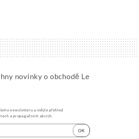
chny novinky o obchodě Le
ašeho newsletteru a mějte přehled
stech a propagačních akcích.
OK