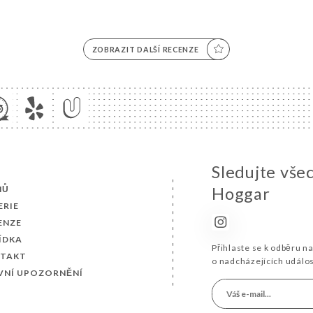
ZOBRAZIT DALŠÍ RECENZE
Sledujte vše
MŮ
Hoggar
ERIE
ENZE
ÍDKA
Přihlaste se k odběru n
TAKT
o nadcházejících událo
VNÍ UPOZORNĚNÍ