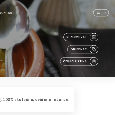
KONTAKT
CS
REZERVOVAT
OBJEDNAT
ČEKACÍ LISTINA
100% skutečné, ověřené recenze.