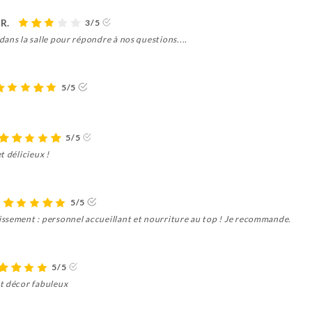
R.
3/5
ans la salle pour répondre à nos questions....
5/5
5/5
t délicieux !
5/5
ssement : personnel accueillant et nourriture au top ! Je recommande.
5/5
t décor fabuleux