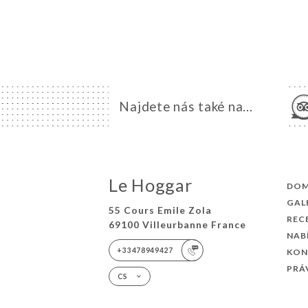
Najdete nás také na...
Le Hoggar
DO
GAL
55 Cours Emile Zola
REC
69100 Villeurbanne France
NAB
+33478949427
KON
PRÁ
CS