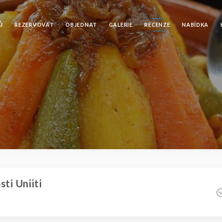
Ů
REZERVOVAT
OBJEDNAT
GALERIE
RECENZE
NABÍDKA
ti Uniiti