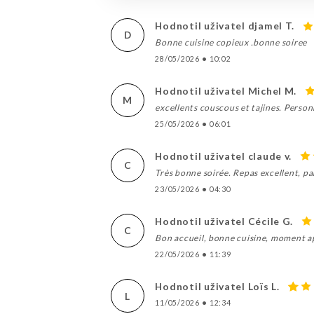
Hodnotil uživatel djamel T.
D
Bonne cuisine copieux .bonne soiree
28/05/2026
•
10:02
Hodnotil uživatel Michel M.
M
excellents couscous et tajines. Person
25/05/2026
•
06:01
Hodnotil uživatel claude v.
C
Très bonne soirée. Repas excellent, par
23/05/2026
•
04:30
Hodnotil uživatel Cécile G.
C
Bon accueil, bonne cuisine, moment ap
22/05/2026
•
11:39
Hodnotil uživatel Loïs L.
L
11/05/2026
•
12:34