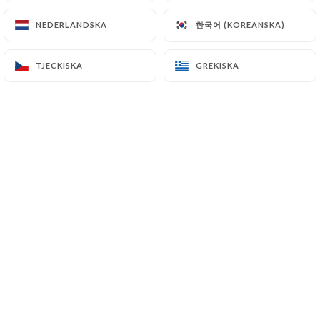
한국어 (KOREANSKA)
한국어 (KOREANSKA)
NEDERLÄNDSKA
NEDERLÄNDSKA
djamel T. bedömd
D
TJECKISKA
TJECKISKA
GREKISKA
GREKISKA
4/5
Bonne cuisine copieux .bonne soiree
28/05/2026
•
10:02
Michel M. bedömd
M
5/5
excellents couscous et tajines. Personnel
très sympathique. Un bon thé à la menthe
pour finir le repas.
25/05/2026
•
06:01
claude v. bedömd
C
5/5