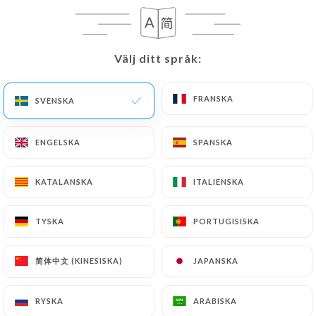
SV
MENY
Välj ditt språk:
Välj ditt språk:
FRANSKA
FRANSKA
SVENSKA
SVENSKA
/
HEM
OMDÖMEN
ENGELSKA
ENGELSKA
SPANSKA
SPANSKA
Omdömen
KATALANSKA
KATALANSKA
ITALIENSKA
ITALIENSKA
TYSKA
TYSKA
PORTUGISISKA
PORTUGISISKA
248 omdömen på Uniiti
简体中文 (KINESISKA)
简体中文 (KINESISKA)
JAPANSKA
JAPANSKA
4.6 / 5
RYSKA
RYSKA
ARABISKA
ARABISKA
100 % verkliga, verifierade omdömen.