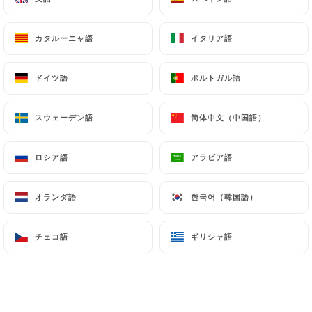
カタルーニャ語
カタルーニャ語
イタリア語
イタリア語
レビュー件数 248
RESTAURANT ORIENTAL
ドイツ語
ドイツ語
ポルトガル語
ポルトガル語
55 Cours Emile Zola
69100 Villeurbanne France
スウェーデン語
スウェーデン語
简体中文（中国語）
简体中文（中国語）
ロシア語
ロシア語
アラビア語
アラビア語
オランダ語
オランダ語
한국어（韓国語）
한국어（韓国語）
チェコ語
チェコ語
ギリシャ語
ギリシャ語
弊社について