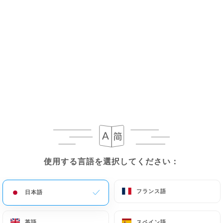
メニュー
JA
閉店 - 開店 12:00
使用する言語を選択してください：
使用する言語を選択してください：
フランス語
フランス語
日本語
日本語
英語
英語
スペイン語
スペイン語